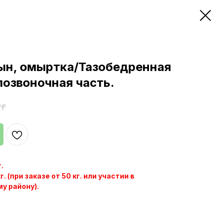
н, омыртка/Тазобедренная
 позвоночная часть.
тг
.
кг.
(при заказе от 50 кг. или участии в
му району)
.