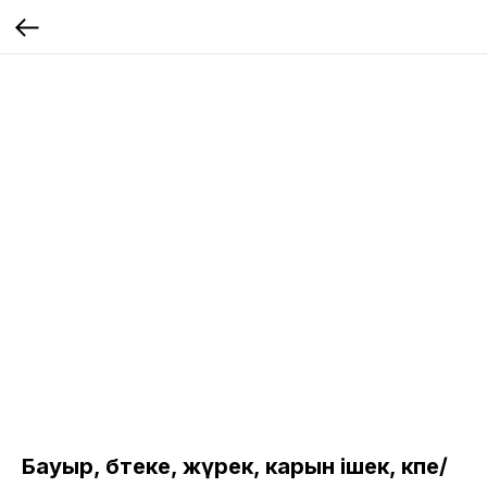
Бауыр, бөтеке, жүрек, карын ішек, өкпе/