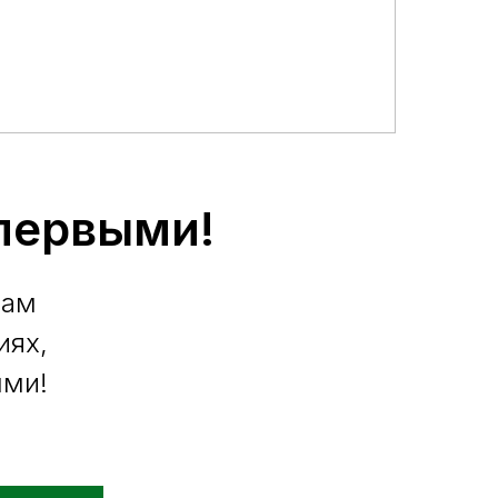
 первыми!
вам
иях,
ыми!