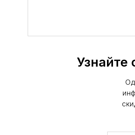
Узнайте 
Од
инф
ски